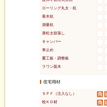
ローリング丸太・杭
垂木杭
測量杭
唐松太鼓落し
キャンバー
車止め
覆工板・調整板
ラワン面木
ＳＰＦ（注入なし）
桧ＫＤ材