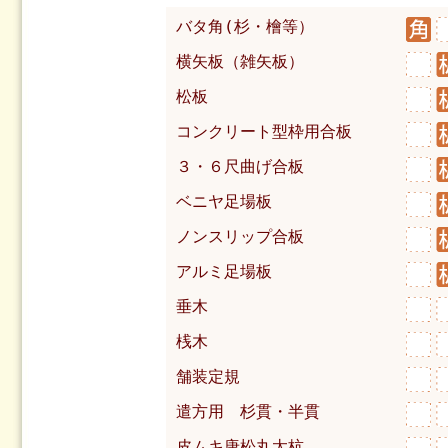
バタ角(杉・檜等）
横矢板（雑矢板）
松板
コンクリート型枠用合板
３・６尺曲げ合板
ベニヤ足場板
ノンスリップ合板
アルミ足場板
垂木
桟木
舗装定規
遣方用 杉貫・半貫
皮ムキ唐松丸太杭